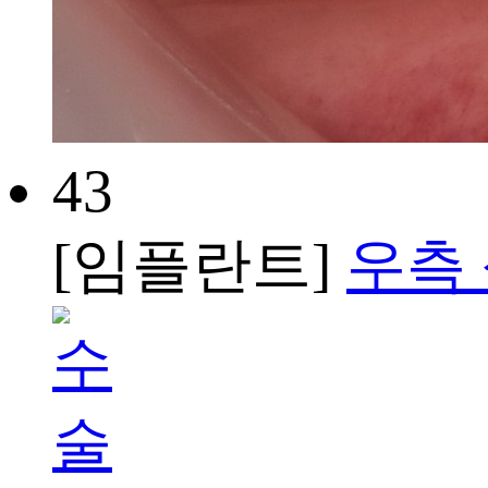
43
[임플란트]
우측