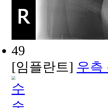
49
[임플란트]
우측