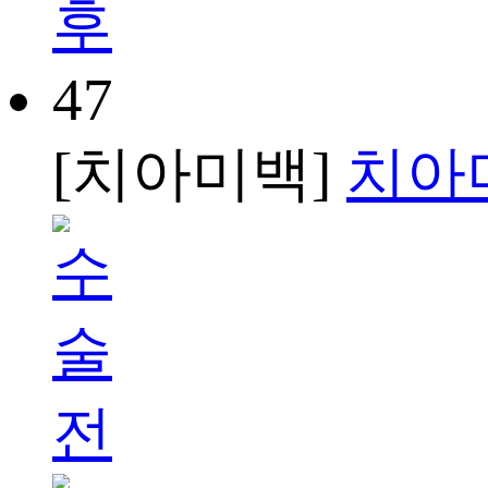
47
[치아미백]
치아