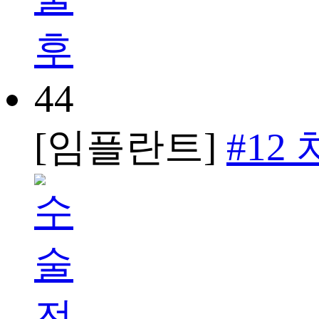
44
[임플란트]
#12