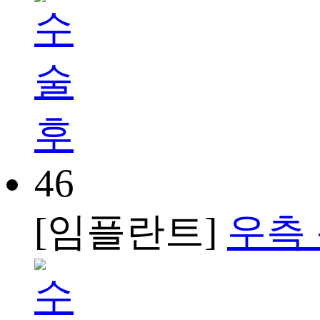
46
[임플란트]
우측