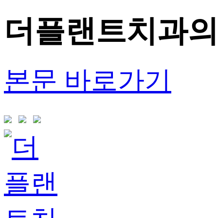
더플랜트치과
본문 바로가기