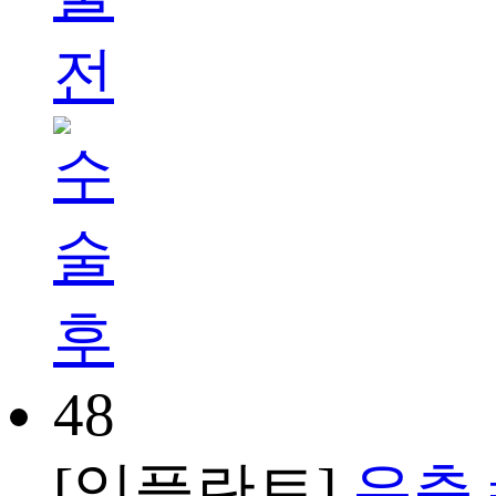
48
[임플란트]
우측 